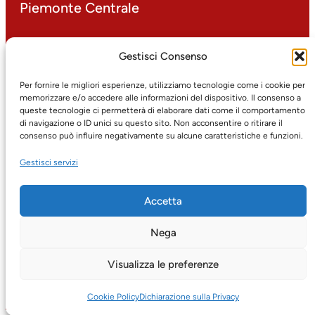
Piemonte Centrale
P.IVA 00499000016
Gestisci Consenso
corso Dante 14 – 10134 Torino
tel: 011/31.30.1
Per fornire le migliori esperienze, utilizziamo tecnologie come i cookie per
memorizzare e/o accedere alle informazioni del dispositivo. Il consenso a
fax: 011/31.30.425
queste tecnologie ci permetterà di elaborare dati come il comportamento
email:
protocollo@atc.torino.it
di navigazione o ID unici su questo sito. Non acconsentire o ritirare il
pec:
atc@pec.atc.torino.it
consenso può influire negativamente su alcune caratteristiche e funzioni.
Gestisci servizi
Facebook
Twitter
Instagram
YouTube
LinkedIn
Accetta
Nega
Visualizza le preferenze
Jadro
|
Powered by WordPress
Cookie Policy
Dichiarazione sulla Privacy