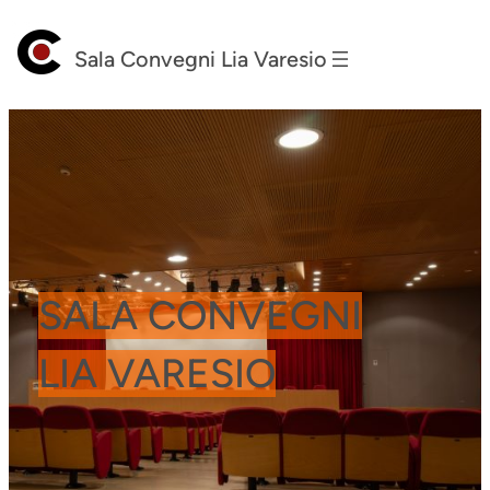
Vai
al
Sala Convegni Lia Varesio
contenuto
SALA CONVEGNI
LIA VARESIO