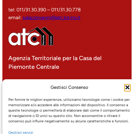
tel: 011/31.30.390 – 011/31.30.778
email:
salaconvegni@atc.torino.it
Agenzia Territoriale per la Casa del
Piemonte Centrale
P.IVA 00499000016
Gestisci Consenso
corso Dante 14 – 10134 Torino
tel: 011/31.30.1
Per fornire le migliori esperienze, utilizziamo tecnologie come i cookie per
memorizzare e/o accedere alle informazioni del dispositivo. Il consenso a
fax: 011/31.30.425
queste tecnologie ci permetterà di elaborare dati come il comportamento
email:
protocollo@atc.torino.it
di navigazione o ID unici su questo sito. Non acconsentire o ritirare il
pec:
atc@pec.atc.torino.it
consenso può influire negativamente su alcune caratteristiche e funzioni.
Gestisci servizi