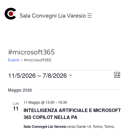
Sala Convegni Lia Varesio
#microsoft365
Eventi
#microsoft365
Eventi
11/5/2026
 – 
7/8/2026
Vist
Eve
Lista
Seleziona
Vis
Nav
Maggio 2026
la
Nav
data.
11 Maggio @ 13:30
–
16:30
LUN
11
INTELLIGENZA ARTIFICIALE E MICROSOFT
365 COPILOT NELLA PA
Sala Convegni Lia Varesio
corso Dante 14, Torino, Torino,