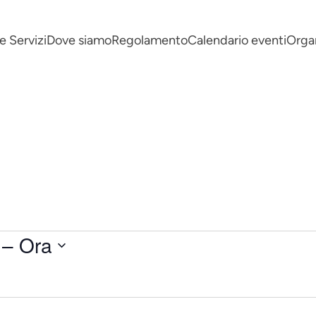
e Servizi
Dove siamo
Regolamento
Calendario eventi
Organ
 – 
Ora