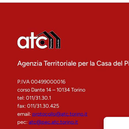
Agenzia Territoriale per la Casa del
P.IVA 00499000016
corso Dante 14 – 10134 Torino
tel: 011/31.30.1
fax: 011/31.30.425
email:
protocollo@atc.torino.it
pec:
atc@pec.atc.torino.it