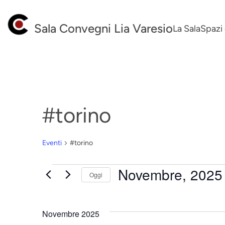
Sala Convegni Lia Varesio
La Sala
Spazi 
#torino
Eventi
#torino
Novembre, 2025
Eventi
Oggi
Seleziona
la
Novembre 2025
data.