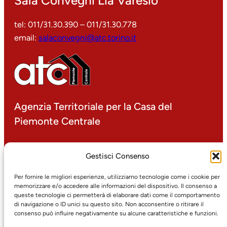
Sala Convegni Lia Varesio
tel: 011/31.30.390 – 011/31.30.778
email:
salaconvegni@atc.torino.it
Agenzia Territoriale per la Casa del
Piemonte Centrale
P.IVA 00499000016
Gestisci Consenso
corso Dante 14 – 10134 Torino
tel: 011/31.30.1
Per fornire le migliori esperienze, utilizziamo tecnologie come i cookie per
memorizzare e/o accedere alle informazioni del dispositivo. Il consenso a
fax: 011/31.30.425
queste tecnologie ci permetterà di elaborare dati come il comportamento
email:
protocollo@atc.torino.it
di navigazione o ID unici su questo sito. Non acconsentire o ritirare il
pec:
atc@pec.atc.torino.it
consenso può influire negativamente su alcune caratteristiche e funzioni.