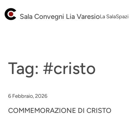
Vai
al
Sala Convegni Lia Varesio
La Sala
Spazi 
contenuto
Tag:
#cristo
6 Febbraio, 2026
COMMEMORAZIONE DI CRISTO