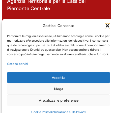
Agenzia Territoriale per la Casa del
Piemonte Centrale
P.IVA 00499000016
Gestisci Consenso
corso Dante 14 – 10134 Torino
tel: 011/31.30.1
Per fornire le migliori esperienze, utilizziamo tecnologie come i cookie per
memorizzare e/o accedere alle informazioni del dispositivo. Il consenso a
fax: 011/31.30.425
queste tecnologie ci permetterà di elaborare dati come il comportamento
email:
protocollo@atc.torino.it
di navigazione o ID unici su questo sito. Non acconsentire o ritirare il
pec:
atc@pec.atc.torino.it
consenso può influire negativamente su alcune caratteristiche e funzioni.
Gestisci servizi
Facebook
Twitter
Instagram
YouTube
LinkedIn
Accetta
Nega
Visualizza le preferenze
Jadro
|
Powered by WordPress
Cookie Policy
Dichiarazione sulla Privacy