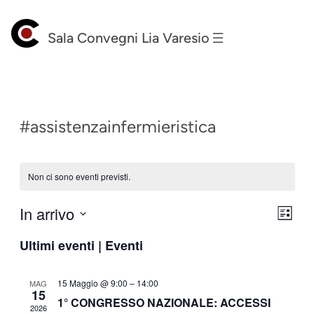
Sala Convegni Lia Varesio
#assistenzainfermieristica
Non ci sono eventi previsti.
In arrivo
Vist
Eve
Lista
Seleziona
Vis
Nav
Ultimi eventi | Eventi
la
Nav
data.
15 Maggio @ 9:00
–
14:00
MAG
15
1° CONGRESSO NAZIONALE: ACCESSI
2026