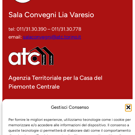
Sala Convegni Lia Varesio
tel: 011/31.30.390 – 011/31.30.778
email:
salaconvegni@atc.torino.it
Agenzia Territoriale per la Casa del
Piemonte Centrale
P.IVA 00499000016
Gestisci Consenso
corso Dante 14 – 10134 Torino
tel: 011/31.30.1
Per fornire le migliori esperienze, utilizziamo tecnologie come i cookie per
memorizzare e/o accedere alle informazioni del dispositivo. Il consenso a
fax: 011/31.30.425
queste tecnologie ci permetterà di elaborare dati come il comportamento
email:
protocollo@atc.torino.it