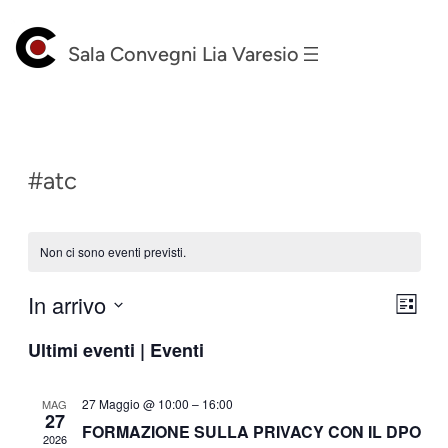
Sala Convegni Lia Varesio
#atc
Non ci sono eventi previsti.
In arrivo
Vist
Eve
Lista
Seleziona
Vis
Nav
Ultimi eventi | Eventi
la
Nav
data.
27 Maggio @ 10:00
–
16:00
MAG
27
FORMAZIONE SULLA PRIVACY CON IL DPO
2026