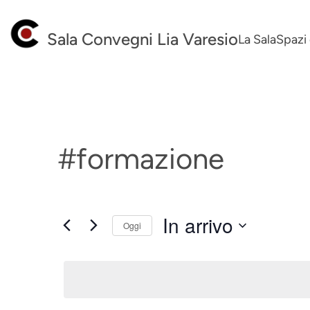
Sala Convegni Lia Varesio
La Sala
Spazi 
#formazione
In arrivo
Oggi
Seleziona
la
data.