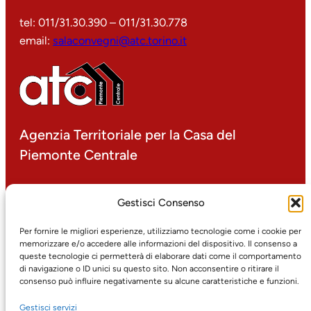
tel: 011/31.30.390 – 011/31.30.778
email:
salaconvegni@atc.torino.it
Agenzia Territoriale per la Casa del
Piemonte Centrale
P.IVA 00499000016
Gestisci Consenso
corso Dante 14 – 10134 Torino
tel: 011/31.30.1
Per fornire le migliori esperienze, utilizziamo tecnologie come i cookie per
memorizzare e/o accedere alle informazioni del dispositivo. Il consenso a
fax: 011/31.30.425
queste tecnologie ci permetterà di elaborare dati come il comportamento
email:
protocollo@atc.torino.it
di navigazione o ID unici su questo sito. Non acconsentire o ritirare il
pec:
atc@pec.atc.torino.it
consenso può influire negativamente su alcune caratteristiche e funzioni.
Gestisci servizi