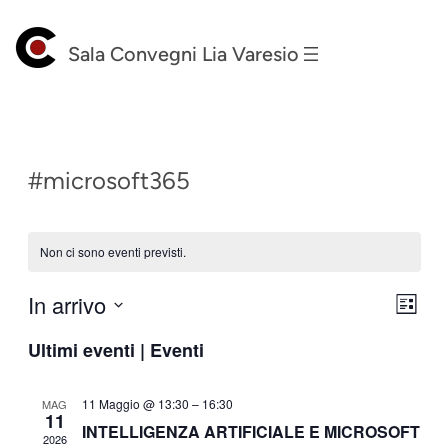
Sala Convegni Lia Varesio
#microsoft365
Non ci sono eventi previsti.
In arrivo
Vist
Eve
Lista
Seleziona
Vis
Nav
Ultimi eventi | Eventi
la
Nav
data.
11 Maggio @ 13:30
–
16:30
MAG
11
INTELLIGENZA ARTIFICIALE E MICROSOFT
2026